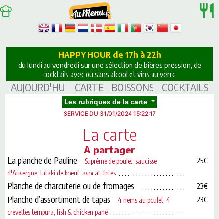
HAPPY HOUR de 17h à 22h
du lundi au vendredi sur une sélection de bières pression, de
cocktails avec ou sans alcool et vins au verre
AUJOURD'HUI
CARTE
BOISSONS
COCKTAILS
Les rubriques de la carte
SERVICE DU 31/01/2024 15:22:17
La carte
A partager
La planche de Pauline
25€
Suprême de poulet, saucisse
d'Auvergne, tataki de boeuf, avocat, frites
Planche de charcuterie ou de fromages
23€
Planche d’assortiment de tapas
23€
4 nems au poulet, 4
crevettes tempura, fish & chicken pané