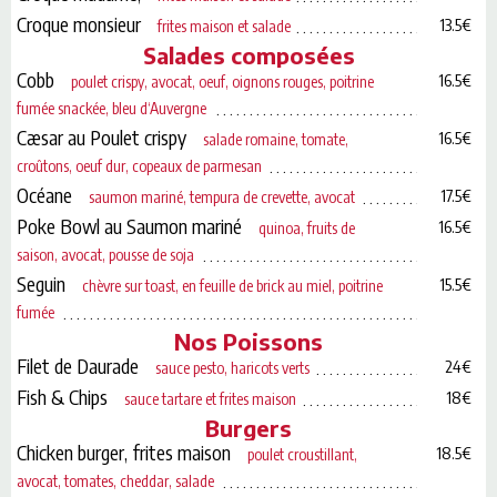
Croque monsieur
13.5€
frites maison et salade
Salades composées
Cobb
16.5€
poulet crispy, avocat, oeuf, oignons rouges, poitrine
fumée snackée, bleu d‘Auvergne
Cæsar au Poulet crispy
16.5€
salade romaine, tomate,
croûtons, oeuf dur, copeaux de parmesan
Océane
17.5€
saumon mariné, tempura de crevette, avocat
Poke Bowl au Saumon mariné
16.5€
quinoa, fruits de
saison, avocat, pousse de soja
Seguin
15.5€
chèvre sur toast, en feuille de brick au miel, poitrine
fumée
Nos Poissons
Filet de Daurade
24€
sauce pesto, haricots verts
Fish & Chips
18€
sauce tartare et frites maison
Burgers
Chicken burger, frites maison
18.5€
poulet croustillant,
avocat, tomates, cheddar, salade