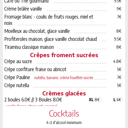
Café ou Thé gourmand
9.5€
Crème brûlée vanille
9€
Fromage blanc - coulis de fruits rouges, miel et
7€
noix
Moelleux au chocolat, glace vanille
8€
Profiteroles maison, glace vanille chocolat chaud
9.5€
Tiramisu classique maison
8€
Crêpes froment sucrées
Crêpe au sucre
4.8€
Crêpe confiture fraise ou abricot
5€
Crêpe Pauline
7€
nutella, banane, crème fouettée sucrée
Crêpe nutella
5€
Crèmes glacées
2 boules 6.0€ // 3 Boules 8.0€
XL
8€
L
6€
vanille, fraise, citron vert, caramel,
Cocktails
chocolat, café, rhum raisin : 2 boules = xl et
3 boules = xxl
4 cl d'alcool minimum
Café ou Chocolat Liégeois
9.5€