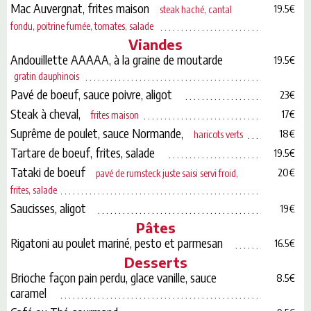
Mac Auvergnat, frites maison
19.5€
steak haché, cantal
fondu, poitrine fumée, tomates, salade
Viandes
Andouillette AAAAA, à la graine de moutarde
19.5€
gratin dauphinois
Pavé de boeuf, sauce poivre, aligot
23€
Steak à cheval,
17€
frites maison
Suprême de poulet, sauce Normande,
18€
haricots verts
Tartare de boeuf, frites, salade
19.5€
Tataki de boeuf
20€
pavé de rumsteck juste saisi servi froid,
frites, salade
Saucisses, aligot
19€
Pâtes
Rigatoni au poulet mariné, pesto et parmesan
16.5€
Desserts
Brioche façon pain perdu, glace vanille, sauce
8.5€
caramel