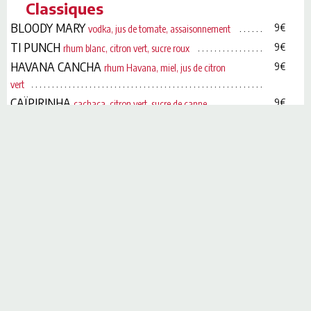
Classiques
Colonel
10€
sorbet citron vert et vodka
BLOODY MARY
9€
vodka, jus de tomate, assaisonnement
Dame blanche
9.5€
glace vanille, chocolat chaud, crème
TI PUNCH
9€
rhum blanc, citron vert, sucre roux
fouettée sucrée
HAVANA CANCHA
9€
rhum Havana, miel, jus de citron
vert
PRIX NETS
CAÏPIRINHA
Carte bancaire à partir de10€
9€
cachaça, citron vert, sucre de canne
GIN TONIC
9€
gin, tonic, citron
COSMOPOLITAN
10€
vodka, cointreau, jus de citron vert et
cranberry
MARGARITA
10€
tequila, cointreau, sucre, citron vert
MOSCOW MULE
10€
vodka, ginger beer, jus de citron
PIÑA COLADA
9€
rhum blanc, jus d'ananas et de coco
SEX ON THE BEACH
10€
vodka, ananas, cranberry
Mojitos
MOJITO ROYAL
12€
mojito au champagne
MOJITO PAULINE
9€
mojito fraise