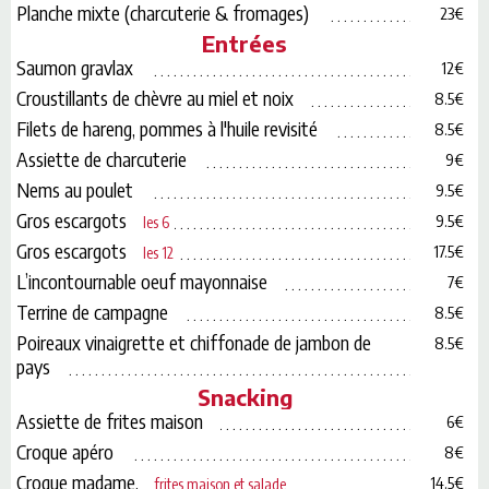
Planche mixte (charcuterie & fromages)
23€
Entrées
Saumon gravlax
12€
Croustillants de chèvre au miel et noix
8.5€
Filets de hareng, pommes à l'huile revisité
8.5€
Assiette de charcuterie
9€
Nems au poulet
9.5€
Gros escargots
9.5€
les 6
Gros escargots
17.5€
les 12
L’incontournable oeuf mayonnaise
7€
Terrine de campagne
8.5€
Poireaux vinaigrette et chiffonade de jambon de
8.5€
pays
Snacking
Assiette de frites maison
6€
Croque apéro
8€
Croque madame,
14.5€
frites maison et salade